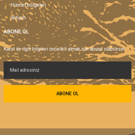
Hizmet bölgeleri
İletişim
ABONE OL
Karot ile ilgili bilgileri öncelikli almak için abone olabilirsin.