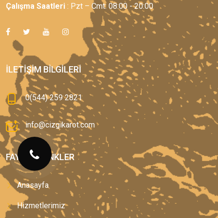
Çalışma Saatleri
: Pzt – Cmt: 08:00 - 20:00
İLETIŞIM BILGILERI
0(544) 259 2821
info@cizgikarot.com
FAYDALI LINKLER
Anasayfa
Hizmetlerimiz