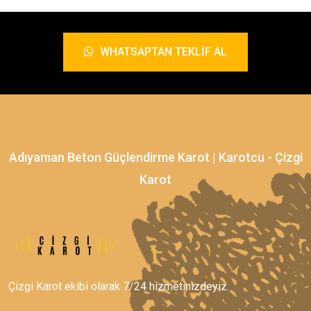
WHATSAPTAN TEKLIF AL
Adıyaman Beton Güçlendirme Karot | Karotcu - Çizgi
Karot
Çizgi Karot ekibi olarak 7/24 hizmetinizdeyiz.