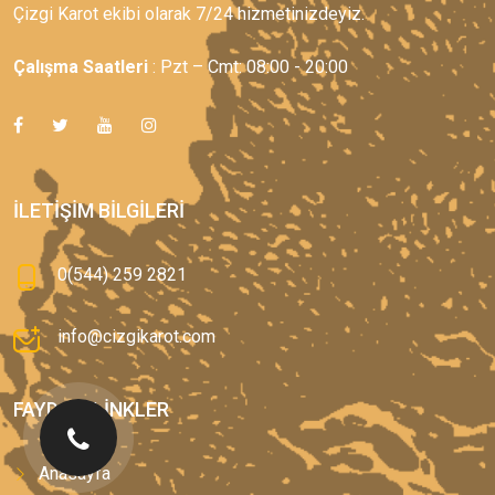
Çizgi Karot ekibi olarak 7/24 hizmetinizdeyiz.
Çalışma Saatleri
: Pzt – Cmt: 08:00 - 20:00
İLETIŞIM BILGILERI
0(544) 259 2821
info@cizgikarot.com
FAYDALI LINKLER
Anasayfa