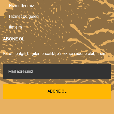
Hizmetlerimiz
Hizmet bölgeleri
İletişim
ABONE OL
Karot ile ilgili bilgileri öncelikli almak için abone olabilirsin.