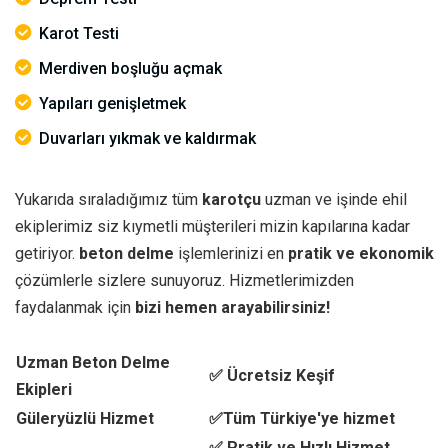
Karot Testi
Merdiven boşluğu açmak
Yapıları genişletmek
Duvarları yıkmak ve kaldırmak
Yukarıda sıraladığımız tüm
karotçu
uzman ve işinde ehil
ekiplerimiz siz kıymetli müşterileri mizin kapılarına kadar
getiriyor.
beton delme
işlemlerinizi en
pratik ve ekonomik
çözümlerle sizlere sunuyoruz. Hizmetlerimizden
faydalanmak için
bizi hemen arayabilirsiniz!
Uzman Beton Delme
✅ Ücretsiz Keşif
Ekipleri
Güleryüzlü Hizmet
✅Tüm Türkiye'ye hizmet
✅ Pratik ve Hızlı Hizmet