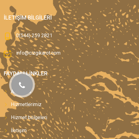
İLETIŞIM BILGILERI
0(544) 259 2821
info@cizgikarot.com
FAYDALI LINKLER
Anasayfa
Hizmetlerimiz
Hizmet bölgeleri
İletişim