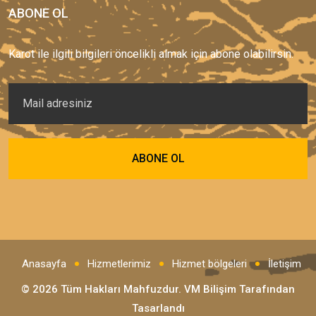
ABONE OL
Karot ile ilgili bilgileri öncelikli almak için abone olabilirsin.
Anasayfa
Hizmetlerimiz
Hizmet bölgeleri
İletişim
© 2026 Tüm Hakları Mahfuzdur.
VM Bilişim
Tarafından
Tasarlandı