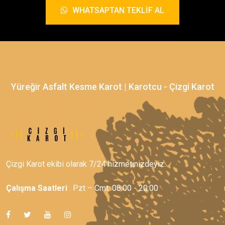
WHATSAPTAN TEKLIF AL
Yüreğir Asfalt Kesme Karot | Karotcu - Çizgi Karot
Çizgi Karot ekibi olarak 7/24 hizmetinizdeyiz.
Çalışma Saatleri
: Pzt – Cmt: 08:00 - 20:00