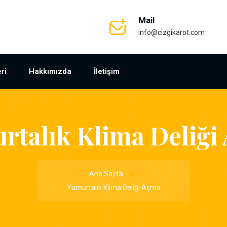
Mail
info@cizgikarot.com
ri
Hakkımızda
İletişim
rtalık Klima Deliği
Ana Sayfa
Yumurtalık Klima Deliği Açma