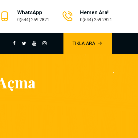
WhatsApp
Hemen Ara!
0(544) 259 2821
0(544) 259 2821
TIKLA ARA
 Açma