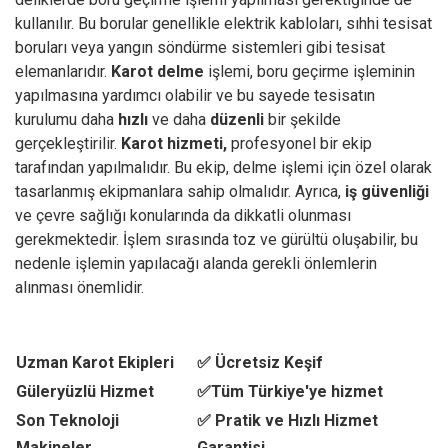
kullanılır. Bu borular genellikle elektrik kabloları, sıhhi tesisat
boruları veya yangın söndürme sistemleri gibi tesisat
elemanlarıdır.
Karot delme
işlemi, boru geçirme işleminin
yapılmasına yardımcı olabilir ve bu sayede tesisatın
kurulumu daha
hızlı
ve daha
düzenli
bir şekilde
gerçekleştirilir.
Karot hizmeti,
profesyonel bir ekip
tarafından yapılmalıdır. Bu ekip, delme işlemi için özel olarak
tasarlanmış ekipmanlara sahip olmalıdır. Ayrıca,
iş güvenliği
ve çevre sağlığı konularında da dikkatli olunması
gerekmektedir. İşlem sırasında toz ve gürültü oluşabilir, bu
nedenle işlemin yapılacağı alanda gerekli önlemlerin
alınması önemlidir.
Uzman Karot Ekipleri
✅ Ücretsiz Keşif
Güleryüzlü Hizmet
✅Tüm Türkiye'ye hizmet
Son Teknoloji
✅ Pratik ve Hızlı Hizmet
Makineler
Garantisi