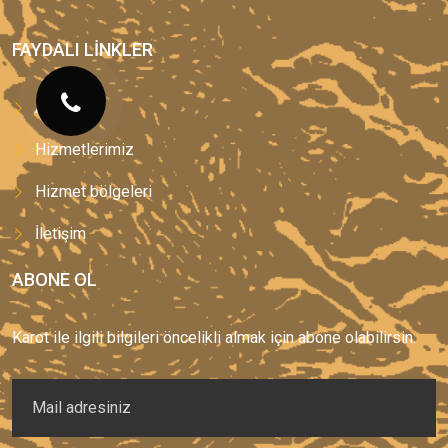
FAYDALI LINKLER
Anasayfa
Hizmetlerimiz
Hizmet bölgeleri
İletişim
ABONE OL
Karot ile ilgili bilgileri öncelikli almak için abone olabilirsin.