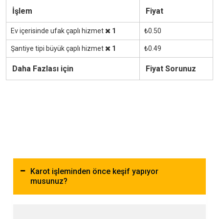
İşlem
Fiyat
Ev içerisinde ufak çaplı hizmet
1
₺0.50
Şantiye tipi büyük çaplı hizmet
1
₺0.49
Daha Fazlası için
Fiyat Sorunuz
Karot işleminden önce keşif yapıyor
musunuz?