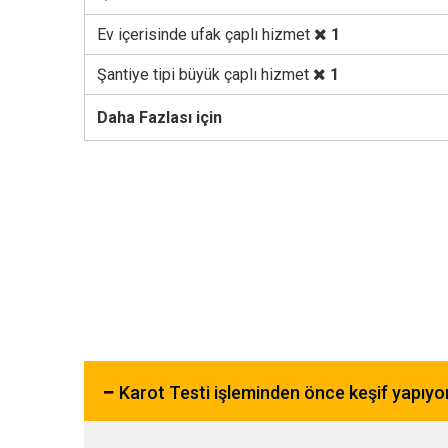
Ev içerisinde ufak çaplı hizmet
1
Şantiye tipi büyük çaplı hizmet
1
Daha Fazlası için
Karot Testi işleminden önce keşif yapıy