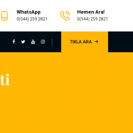
WhatsApp
Hemen Ara!
0(544) 259 2821
0(544) 259 2821
TIKLA ARA
ti