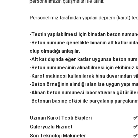
personelimizin çalışmaları ile alınır.
Personelimiz tarafından yapılan deprem (karot) testi
-Testin yapılabilmesi için binadan beton numune 
-Beton numune genellikle binanın alt katlarında
olup olmadığı anlaşılır.
-Alt kat dışında eğer katlar uygunsa beton numu
-Beton numunesinin alınabilmesi için ekibimiz k
-Karot makinesi kullanılarak bina duvarından si
-Beton örneğinin alındığı alan ise uygun yapı ma
-Alınan beton numunesi laboratuvara götürüler
-Betonun basınç etkisi ile parçalanıp parçalanma
Uzman Karot Testi Ekipleri
✅
Güleryüzlü Hizmet
✅
Son Teknoloji Makineler
✅ 