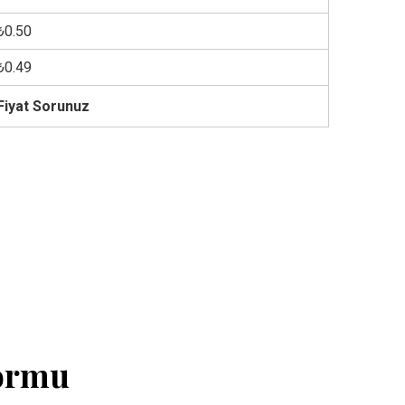
₺0.50
₺0.49
Fiyat Sorunuz
Formu