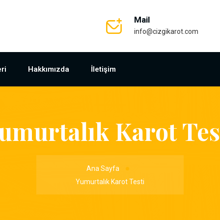
Mail
info@cizgikarot.com
ri
Hakkımızda
İletişim
umurtalık Karot Tes
Ana Sayfa
Yumurtalık Karot Testi