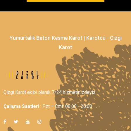
Yumurtalık Beton Kesme Karot | Karotcu - Çizgi
Karot
Çizgi Karot ekibi olarak 7/24 hizmetinizdeyiz.
Çalışma Saatleri
: Pzt – Cmt: 08:00 - 20:00