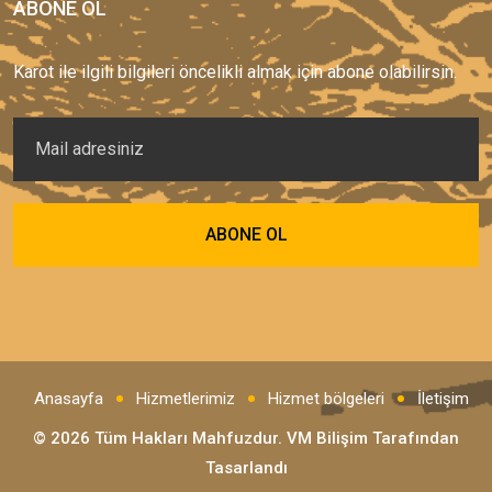
ABONE OL
Karot ile ilgili bilgileri öncelikli almak için abone olabilirsin.
Anasayfa
Hizmetlerimiz
Hizmet bölgeleri
İletişim
© 2026 Tüm Hakları Mahfuzdur.
VM Bilişim
Tarafından
Tasarlandı