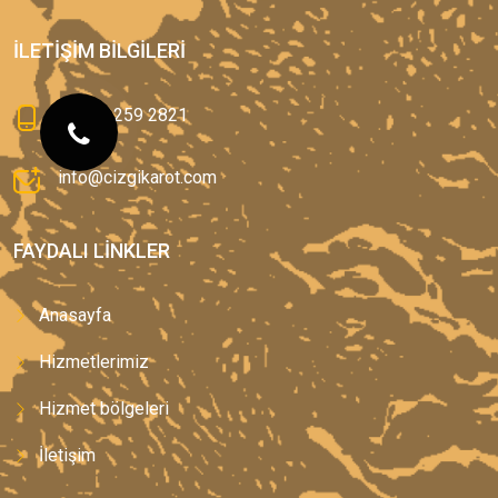
İLETIŞIM BILGILERI
0(544) 259 2821
info@cizgikarot.com
FAYDALI LINKLER
Anasayfa
Hizmetlerimiz
Hizmet bölgeleri
İletişim