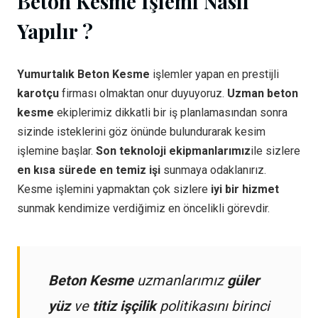
Beton Kesme İşlemi Nasıl
Yapılır ?
Yumurtalık Beton Kesme
işlemler yapan en prestijli
karotçu
firması olmaktan onur duyuyoruz.
Uzman beton
kesme
ekiplerimiz dikkatli bir iş planlamasından sonra
sizinde isteklerini göz önünde bulundurarak kesim
işlemine başlar.
Son teknoloji ekipmanlarımız
ile sizlere
en kısa sürede en temiz işi
sunmaya odaklanırız.
Kesme işlemini yapmaktan çok sizlere
iyi bir hizmet
sunmak kendimize verdiğimiz en öncelikli görevdir.
Beton Kesme
uzmanlarımız
güler
yüz
ve
titiz işçilik
politikasını birinci