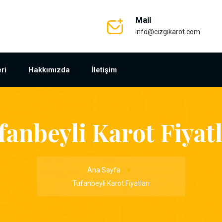
Mail
info@cizgikarot.com
ri
Hakkımızda
İletişim
fanbeyli Karot Fiyatl
Ana Sayfa
Tufanbeyli Karot Fiyatları