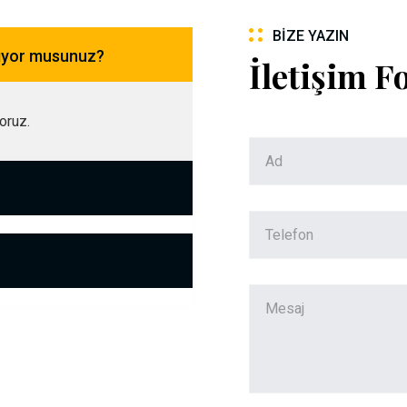
BIZE YAZIN
pıyor musunuz?
İletişim 
yoruz.