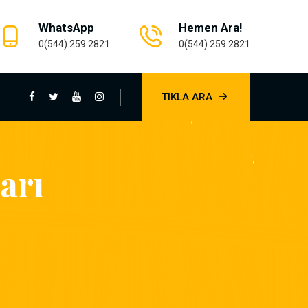
WhatsApp
Hemen Ara!
0(544) 259 2821
0(544) 259 2821
TIKLA ARA
arı