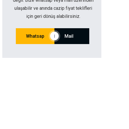
değil. Bize whatsap veya mail üzerinden
ulaşabilir ve anında cazip fiyat teklifleri
için geri dönüş alabilirsiniz.
Whatsap
Mail
|