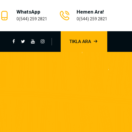
WhatsApp
Hemen Ara!
0(544) 259 2821
0(544) 259 2821
TIKLA ARA