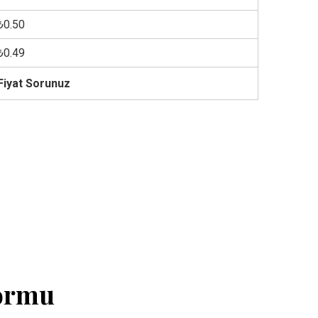
₺0.50
₺0.49
Fiyat Sorunuz
Formu