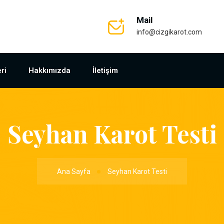
Mail
info@cizgikarot.com
ri
Hakkımızda
İletişim
Seyhan Karot Testi
Ana Sayfa
Seyhan Karot Testi