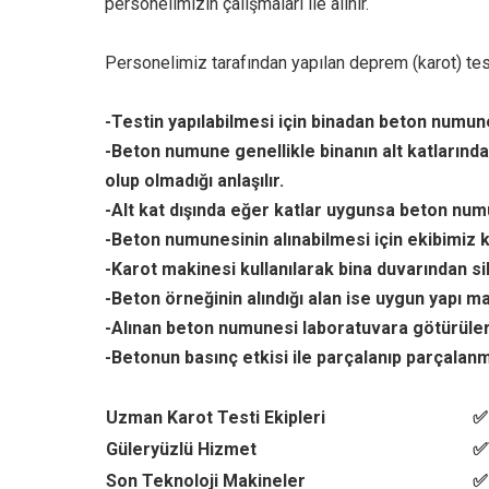
personelimizin çalışmaları ile alınır.
Personelimiz tarafından yapılan deprem (karot) testi
-Testin yapılabilmesi için binadan beton numune 
-Beton numune genellikle binanın alt katlarında
olup olmadığı anlaşılır.
-Alt kat dışında eğer katlar uygunsa beton numu
-Beton numunesinin alınabilmesi için ekibimiz k
-Karot makinesi kullanılarak bina duvarından si
-Beton örneğinin alındığı alan ise uygun yapı ma
-Alınan beton numunesi laboratuvara götürüler
-Betonun basınç etkisi ile parçalanıp parçalanma
Uzman Karot Testi Ekipleri
✅
Güleryüzlü Hizmet
✅
Son Teknoloji Makineler
✅ 