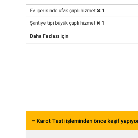
Ev içerisinde ufak çaplı hizmet
1
Şantiye tipi büyük çaplı hizmet
1
Daha Fazlası için
Karot Testi işleminden önce keşif yapıy