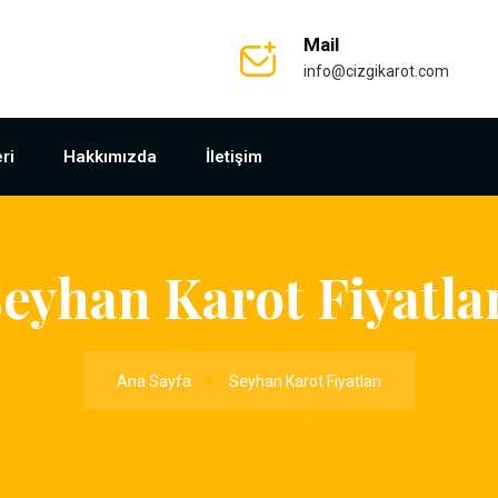
Mail
info@cizgikarot.com
ri
Hakkımızda
İletişim
eyhan Karot Fiyatla
Ana Sayfa
Seyhan Karot Fiyatları