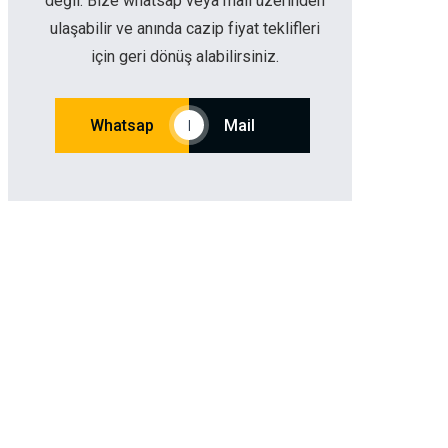
değil. Bize whatsap veya mail üzerinden
ulaşabilir ve anında cazip fiyat teklifleri
için geri dönüş alabilirsiniz.
Whatsap
Mail
|