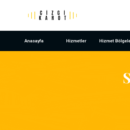
Anasayfa
Hizmetler
Hizmet Bölgele
S