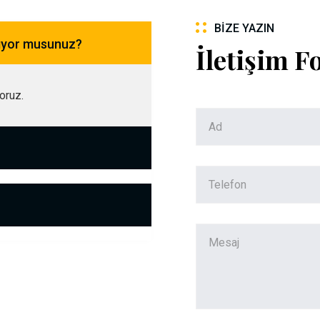
BIZE YAZIN
pıyor musunuz?
İletişim 
yoruz.