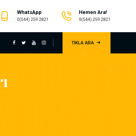
WhatsApp
Hemen Ara!
0(544) 259 2821
0(544) 259 2821
TIKLA ARA
rı