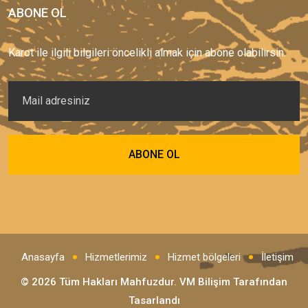
ABONE OL
Karot ile ilgili bilgileri öncelikli almak için abone olabilirsin.
Anasayfa
Hizmetlerimiz
Hizmet bölgeleri
İletişim
© 2026 Tüm Hakları Mahfuzdur.
VM Bilişim
Tarafından
Tasarlandı