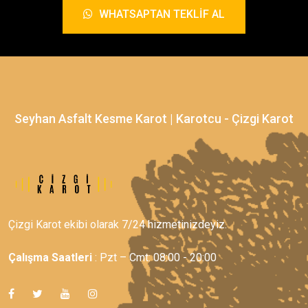
WHATSAPTAN TEKLIF AL
Seyhan Asfalt Kesme Karot | Karotcu - Çizgi Karot
Çizgi Karot ekibi olarak 7/24 hizmetinizdeyiz.
Çalışma Saatleri
: Pzt – Cmt: 08:00 - 20:00