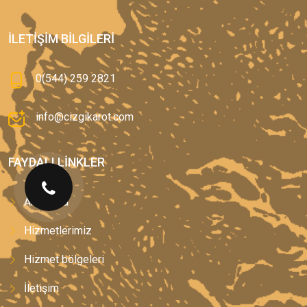
İLETIŞIM BILGILERI
0(544) 259 2821
info@cizgikarot.com
FAYDALI LINKLER
Anasayfa
Hizmetlerimiz
Hizmet bölgeleri
İletişim