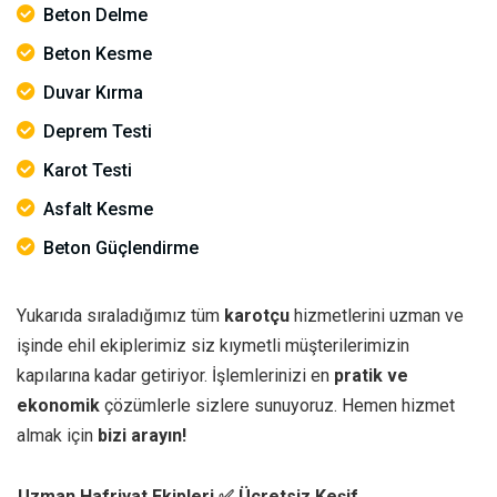
Beton Delme
Beton Kesme
Duvar Kırma
Deprem Testi
Karot Testi
Asfalt Kesme
Beton Güçlendirme
Yukarıda sıraladığımız tüm
karotçu
hizmetlerini uzman ve
işinde ehil ekiplerimiz siz kıymetli müşterilerimizin
kapılarına kadar getiriyor. İşlemlerinizi en
pratik ve
ekonomik
çözümlerle sizlere sunuyoruz. Hemen hizmet
almak için
bizi arayın!
Uzman Hafriyat Ekipleri
✅ Ücretsiz Keşif