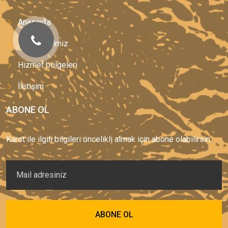
Anasayfa
Hizmetlerimiz
Hizmet bölgeleri
İletişim
ABONE OL
Karot ile ilgili bilgileri öncelikli almak için abone olabilirsin.