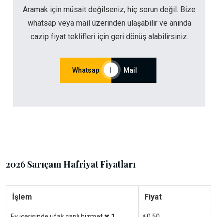
Aramak için müsait değilseniz, hiç sorun değil. Bize
whatsap veya mail üzerinden ulaşabilir ve anında
cazip fiyat teklifleri için geri dönüş alabilirsiniz.
Whatsap
|
Mail
2026 Sarıçam Hafriyat Fiyatları
İşlem
Fiyat
Ev içerisinde ufak çaplı hizmet
1
₺0.50