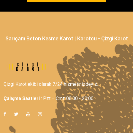
Sarıçam Beton Kesme Karot | Karotcu - Çizgi Karot
Çizgi Karot ekibi olarak 7/24 hizmetinizdeyiz.
Çalışma Saatleri
: Pzt – Cmt: 08:00 - 20:00