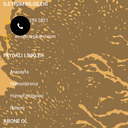
İLETIŞIM BILGILERI
0(544) 259 2821
info@cizgikarot.com
FAYDALI LINKLER
Anasayfa
Hizmetlerimiz
Hizmet bölgeleri
İletişim
ABONE OL