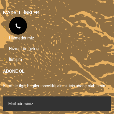
FAYDALI LINKLER
Anasayfa
Hizmetlerimiz
Hizmet bölgeleri
İletişim
ABONE OL
Karot ile ilgili bilgileri öncelikli almak için abone olabilirsin.