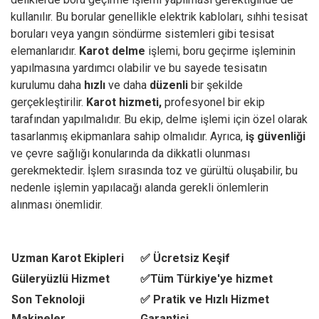
kullanılır. Bu borular genellikle elektrik kabloları, sıhhi tesisat
boruları veya yangın söndürme sistemleri gibi tesisat
elemanlarıdır.
Karot delme
işlemi, boru geçirme işleminin
yapılmasına yardımcı olabilir ve bu sayede tesisatın
kurulumu daha
hızlı
ve daha
düzenli
bir şekilde
gerçekleştirilir.
Karot hizmeti,
profesyonel bir ekip
tarafından yapılmalıdır. Bu ekip, delme işlemi için özel olarak
tasarlanmış ekipmanlara sahip olmalıdır. Ayrıca,
iş güvenliği
ve çevre sağlığı konularında da dikkatli olunması
gerekmektedir. İşlem sırasında toz ve gürültü oluşabilir, bu
nedenle işlemin yapılacağı alanda gerekli önlemlerin
alınması önemlidir.
Uzman Karot Ekipleri
✅ Ücretsiz Keşif
Güleryüzlü Hizmet
✅Tüm Türkiye'ye hizmet
Son Teknoloji
✅ Pratik ve Hızlı Hizmet
Makineler
Garantisi