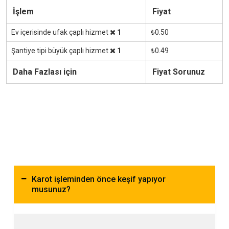
İşlem
Fiyat
Ev içerisinde ufak çaplı hizmet
1
₺0.50
Şantiye tipi büyük çaplı hizmet
1
₺0.49
Daha Fazlası için
Fiyat Sorunuz
Karot işleminden önce keşif yapıyor
musunuz?