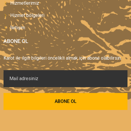
Hizmetlerimiz
Hizmet bölgeleri
İletişim
ABONE OL
Karot ile ilgili bilgileri öncelikli almak için abone olabilirsin.