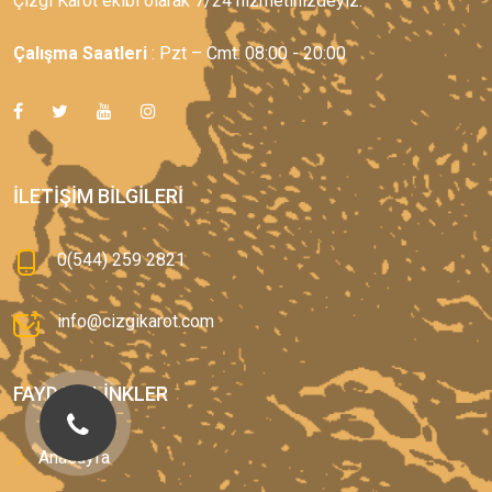
Çizgi Karot ekibi olarak 7/24 hizmetinizdeyiz.
Çalışma Saatleri
: Pzt – Cmt: 08:00 - 20:00
İLETIŞIM BILGILERI
0(544) 259 2821
info@cizgikarot.com
FAYDALI LINKLER
Anasayfa