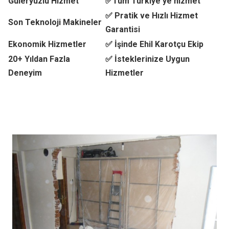
Güleryüzlü Hizmet
✅Tüm Türkiye'ye hizmet
✅ Pratik ve Hızlı Hizmet
Son Teknoloji Makineler
Garantisi
Ekonomik Hizmetler
✅ İşinde Ehil Karotçu Ekip
20+ Yıldan Fazla
✅ İsteklerinize Uygun
Deneyim
Hizmetler