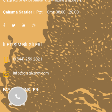
Çizgi Karot ekibi olarak 7/24 hizmetinizdeyiz.
Çalışma Saatleri
: Pzt – Cmt: 08:00 - 20:00
İLETIŞIM BILGILERI
0(544) 259 2821
info@cizgikarot.com
FAYDALI LINKLER
Anasayfa