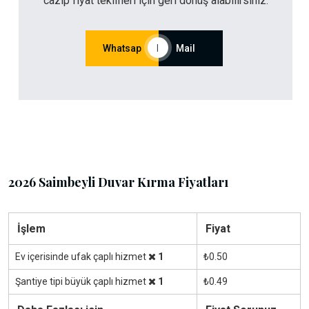
cazip fiyat teklifleri için geri dönüş alabilirsiniz.
Whatsap
|
Mail
2026 Saimbeyli Duvar Kırma Fiyatları
İşlem
Fiyat
Ev içerisinde ufak çaplı hizmet
1
₺0.50
Şantiye tipi büyük çaplı hizmet
1
₺0.49