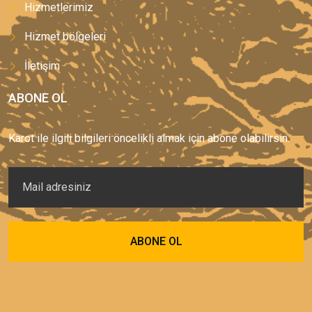
Hizmetlerimiz
Hizmet bölgeleri
İletişim
ABONE OL
Karot ile ilgili bilgileri öncelikli almak için abone olabilirsin.