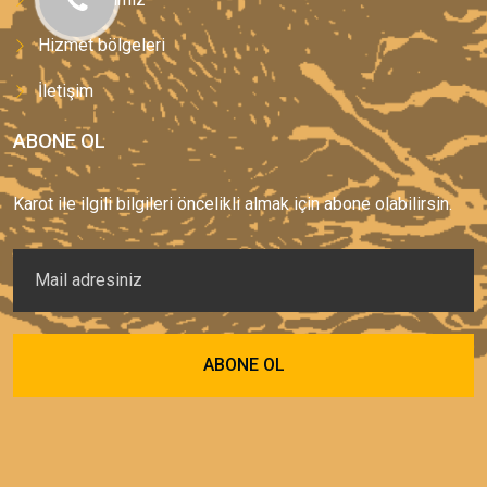
Hizmet bölgeleri
İletişim
ABONE OL
Karot ile ilgili bilgileri öncelikli almak için abone olabilirsin.