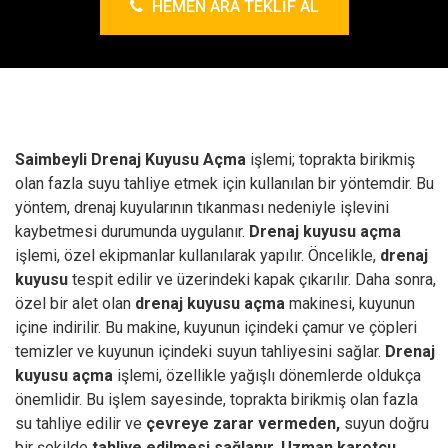
HEMEN ARA TEKLIF AL
Saimbeyli Drenaj Kuyusu Açma
işlemi; toprakta birikmiş
olan fazla suyu tahliye etmek için kullanılan bir yöntemdir. Bu
yöntem, drenaj kuyularının tıkanması nedeniyle işlevini
kaybetmesi durumunda uygulanır.
Drenaj kuyusu açma
işlemi, özel ekipmanlar kullanılarak yapılır. Öncelikle,
drenaj
kuyusu
tespit edilir ve üzerindeki kapak çıkarılır. Daha sonra,
özel bir alet olan
drenaj kuyusu açma
makinesi, kuyunun
içine indirilir. Bu makine, kuyunun içindeki çamur ve çöpleri
temizler ve kuyunun içindeki suyun tahliyesini sağlar.
Drenaj
kuyusu açma
işlemi, özellikle yağışlı dönemlerde oldukça
önemlidir. Bu işlem sayesinde, toprakta birikmiş olan fazla
su tahliye edilir ve
çevreye zarar vermeden,
suyun doğru
bir şekilde
tahliye edilmesi sağlanır.
Uzman karotçu