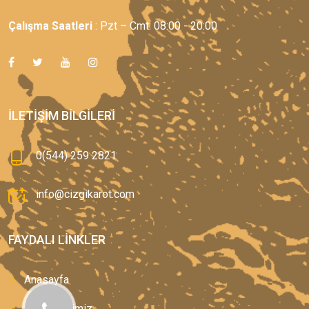
Çalışma Saatleri
: Pzt – Cmt: 08:00 - 20:00
İLETIŞIM BILGILERI
0(544) 259 2821
info@cizgikarot.com
FAYDALI LINKLER
Anasayfa
Hizmetlerimiz