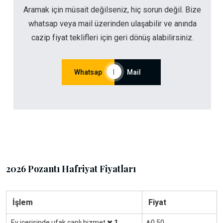
Aramak için müsait değilseniz, hiç sorun değil. Bize
whatsap veya mail üzerinden ulaşabilir ve anında
cazip fiyat teklifleri için geri dönüş alabilirsiniz.
Whatsap
|
Mail
2026 Pozantı Hafriyat Fiyatları
İşlem
Fiyat
Ev içerisinde ufak çaplı hizmet
1
₺0.50