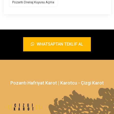
Pozantı Drenaj Kuyusu Açma
WHATSAPTAN TEKLIF AL
Pozantı Hafriyat Karot | Karotcu - Çizgi Karot