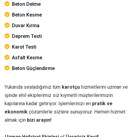
Beton Delme
Beton Kesme
Duvar Kırma
Deprem Testi
Karot Testi
Asfalt Kesme
Beton Güçlendirme
Yukarıda sıraladığımız tüm
karotçu
hizmetlerini uzman ve
işinde ehil ekiplerimiz siz kıymetli müşterilerimizin
kapılarına kadar getiriyor. İşlemlerinizi en
pratik ve
ekonomik
çözümlerle sizlere sunuyoruz. Hemen hizmet
almak için
bizi arayın!
Uzman Hafriyat Ekipleri
✅ Ücretsiz Keşif