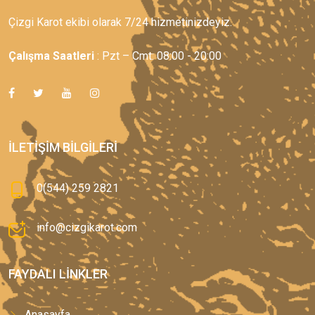
Çizgi Karot ekibi olarak 7/24 hizmetinizdeyiz.
Çalışma Saatleri
: Pzt – Cmt: 08:00 - 20:00
İLETIŞIM BILGILERI
0(544) 259 2821
info@cizgikarot.com
FAYDALI LINKLER
Anasayfa