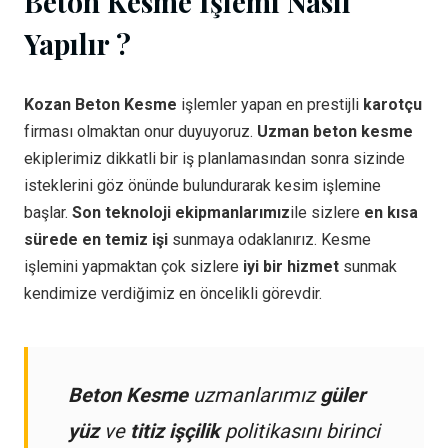
Beton Kesme İşlemi Nasıl
Yapılır ?
Kozan Beton Kesme
işlemler yapan en prestijli
karotçu
firması olmaktan onur duyuyoruz.
Uzman beton kesme
ekiplerimiz dikkatli bir iş planlamasından sonra sizinde
isteklerini göz önünde bulundurarak kesim işlemine
başlar.
Son teknoloji ekipmanlarımız
ile sizlere
en kısa
sürede en temiz işi
sunmaya odaklanırız. Kesme
işlemini yapmaktan çok sizlere
iyi bir hizmet
sunmak
kendimize verdiğimiz en öncelikli görevdir.
Beton Kesme
uzmanlarımız
güler
yüz
ve
titiz işçilik
politikasını birinci