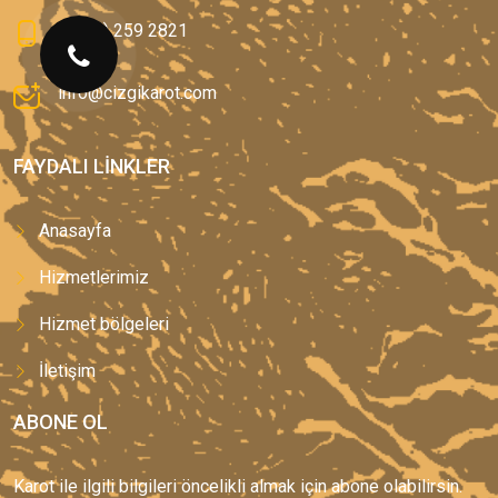
0(544) 259 2821
info@cizgikarot.com
FAYDALI LINKLER
Anasayfa
Hizmetlerimiz
Hizmet bölgeleri
İletişim
ABONE OL
Karot ile ilgili bilgileri öncelikli almak için abone olabilirsin.