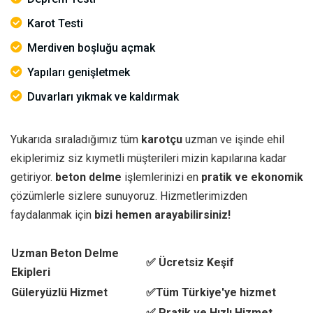
Karot Testi
Merdiven boşluğu açmak
Yapıları genişletmek
Duvarları yıkmak ve kaldırmak
Yukarıda sıraladığımız tüm
karotçu
uzman ve işinde ehil
ekiplerimiz siz kıymetli müşterileri mizin kapılarına kadar
getiriyor.
beton delme
işlemlerinizi en
pratik ve ekonomik
çözümlerle sizlere sunuyoruz. Hizmetlerimizden
faydalanmak için
bizi hemen arayabilirsiniz!
Uzman Beton Delme
✅ Ücretsiz Keşif
Ekipleri
Güleryüzlü Hizmet
✅Tüm Türkiye'ye hizmet
✅ Pratik ve Hızlı Hizmet