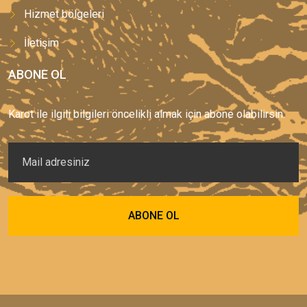
Hizmet bölgeleri
İletişim
ABONE OL
Karot ile ilgili bilgileri öncelikli almak için abone olabilirsin.