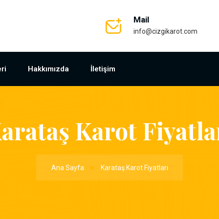
Mail
info@cizgikarot.com
ri
Hakkımızda
İletişim
arataş Karot Fiyatla
Ana Sayfa
Karataş Karot Fiyatları