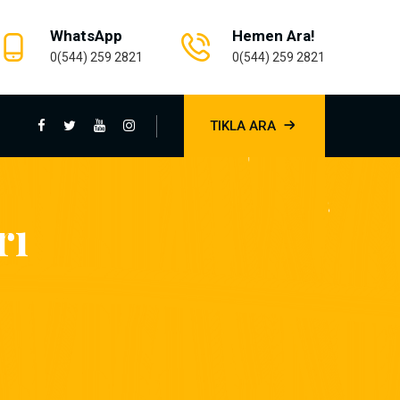
WhatsApp
Hemen Ara!
0(544) 259 2821
0(544) 259 2821
TIKLA ARA
rı