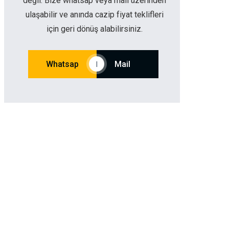
değil. Bize whatsap veya mail üzerinden
ulaşabilir ve anında cazip fiyat teklifleri
için geri dönüş alabilirsiniz.
Whatsap
Mail
|