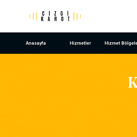
Anasayfa
Hizmetler
Hizmet Bölgele
K