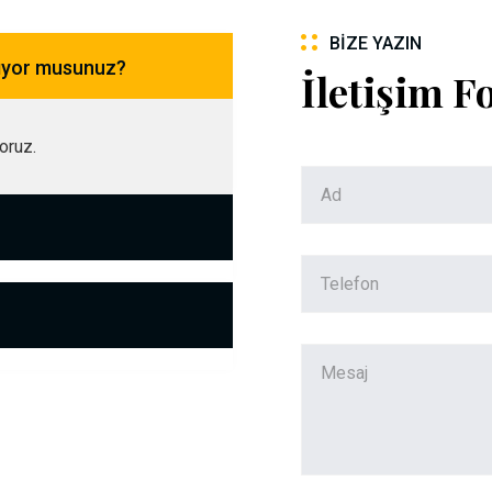
BIZE YAZIN
pıyor musunuz?
İletişim 
yoruz.