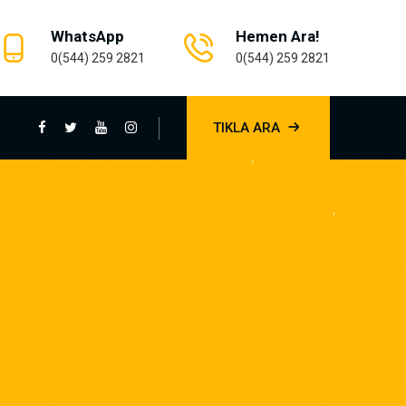
WhatsApp
Hemen Ara!
0(544) 259 2821
0(544) 259 2821
TIKLA ARA