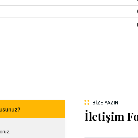
BIZE YAZIN
musunuz?
İletişim 
yoruz.