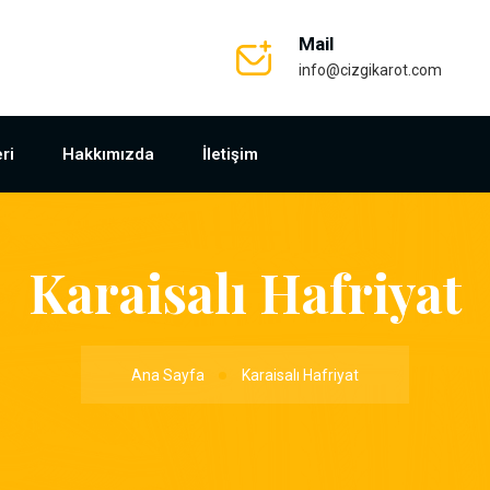
Mail
info@cizgikarot.com
ri
Hakkımızda
İletişim
Karaisalı Hafriyat
Ana Sayfa
Karaisalı Hafriyat