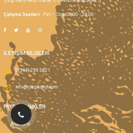
Çizgi Karot ekibi olarak 7/24 hizmetinizdeyiz.
Çalışma Saatleri
: Pzt – Cmt: 08:00 - 20:00
İLETIŞIM BILGILERI
0(544) 259 2821
info@cizgikarot.com
FAYDALI LINKLER
Anasayfa