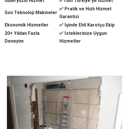
Güleryüzlü Hizmet
✅Tüm Türkiye'ye hizmet
✅ Pratik ve Hızlı Hizmet
Son Teknoloji Makineler
Garantisi
Ekonomik Hizmetler
✅ İşinde Ehil Karotçu Ekip
20+ Yıldan Fazla
✅ İsteklerinize Uygun
Deneyim
Hizmetler