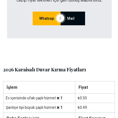
cazip fiyat teklifleri için geri dönüş alabilirsiniz.
Whatsap
|
Mail
2026 Karaisalı Duvar Kırma Fiyatları
İşlem
Fiyat
Ev içerisinde ufak çaplı hizmet
1
₺0.50
Şantiye tipi büyük çaplı hizmet
1
₺0.49