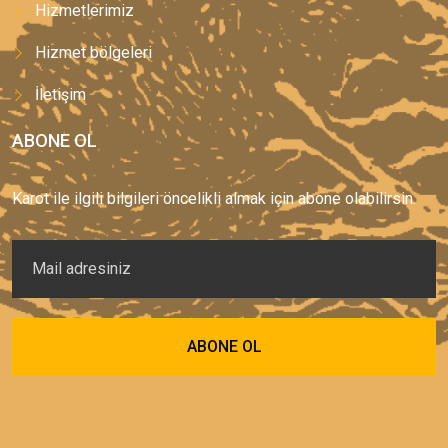
Hizmetlerimiz
Hizmet bölgeleri
İletişim
ABONE OL
Karot ile ilgili bilgileri öncelikli almak için abone olabilirsin.