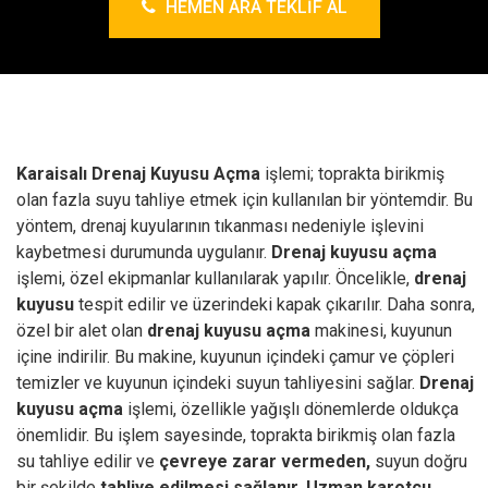
HEMEN ARA TEKLIF AL
Karaisalı Drenaj Kuyusu Açma
işlemi; toprakta birikmiş
olan fazla suyu tahliye etmek için kullanılan bir yöntemdir. Bu
yöntem, drenaj kuyularının tıkanması nedeniyle işlevini
kaybetmesi durumunda uygulanır.
Drenaj kuyusu açma
işlemi, özel ekipmanlar kullanılarak yapılır. Öncelikle,
drenaj
kuyusu
tespit edilir ve üzerindeki kapak çıkarılır. Daha sonra,
özel bir alet olan
drenaj kuyusu açma
makinesi, kuyunun
içine indirilir. Bu makine, kuyunun içindeki çamur ve çöpleri
temizler ve kuyunun içindeki suyun tahliyesini sağlar.
Drenaj
kuyusu açma
işlemi, özellikle yağışlı dönemlerde oldukça
önemlidir. Bu işlem sayesinde, toprakta birikmiş olan fazla
su tahliye edilir ve
çevreye zarar vermeden,
suyun doğru
bir şekilde
tahliye edilmesi sağlanır.
Uzman karotçu