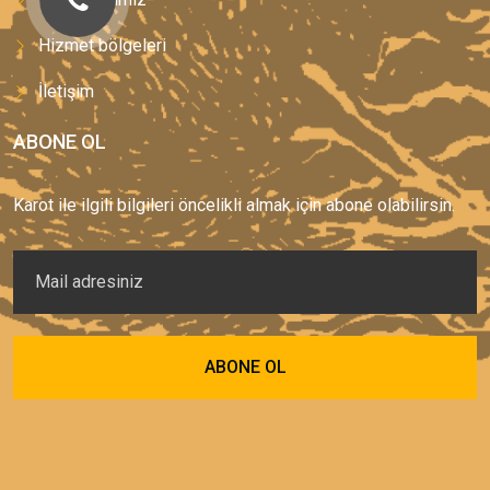
Hizmet bölgeleri
İletişim
ABONE OL
Karot ile ilgili bilgileri öncelikli almak için abone olabilirsin.