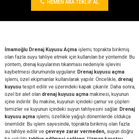
HEMEN ARA TEKLIF AL
İmamoğlu Drenaj Kuyusu Açma
işlemi; toprakta birikmiş
olan fazla suyu tahliye etmek için kullanılan bir yöntemdir. Bu
yöntem, drenaj kuyularının tıkanması nedeniyle işlevini
kaybetmesi durumunda uygulanır.
Drenaj kuyusu açma
işlemi, özel ekipmanlar kullanılarak yapılır. Öncelikle,
drenaj
kuyusu
tespit edilir ve üzerindeki kapak çıkarılır. Daha sonra,
özel bir alet olan
drenaj kuyusu açma
makinesi, kuyunun
içine indirilir. Bu makine, kuyunun içindeki çamur ve çöpleri
temizler ve kuyunun içindeki suyun tahliyesini sağlar.
Drenaj
kuyusu açma
işlemi, özellikle yağışlı dönemlerde oldukça
önemlidir. Bu işlem sayesinde, toprakta birikmiş olan fazla
su tahliye edilir ve
çevreye zarar vermeden,
suyun doğru
bir şekilde
tahliye edilmesi sağlanır.
Uzman karotçu