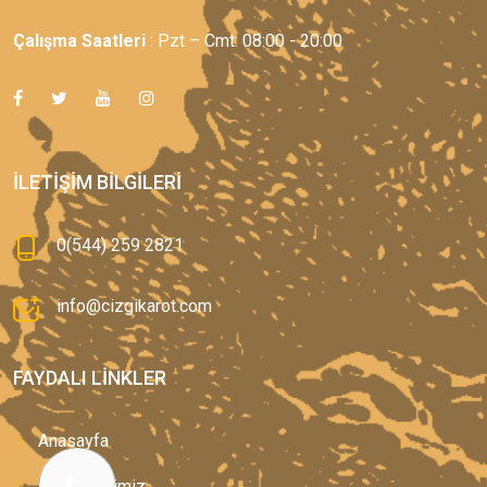
Çalışma Saatleri
: Pzt – Cmt: 08:00 - 20:00
İLETIŞIM BILGILERI
0(544) 259 2821
info@cizgikarot.com
FAYDALI LINKLER
Anasayfa
Hizmetlerimiz