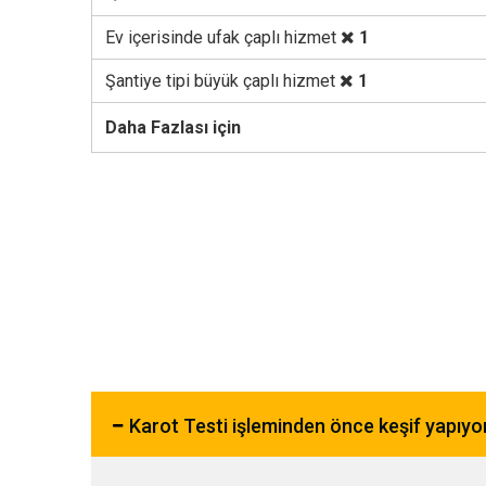
Ev içerisinde ufak çaplı hizmet
1
Şantiye tipi büyük çaplı hizmet
1
Daha Fazlası için
Karot Testi işleminden önce keşif yapıy