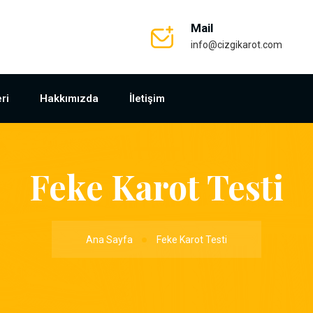
Mail
info@cizgikarot.com
ri
Hakkımızda
İletişim
Feke Karot Testi
Ana Sayfa
Feke Karot Testi