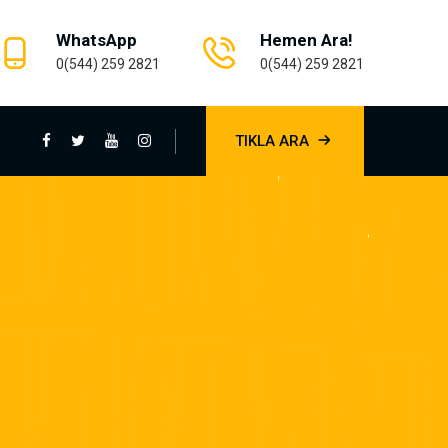
WhatsApp
Hemen Ara!
0(544) 259 2821
0(544) 259 2821
TIKLA ARA