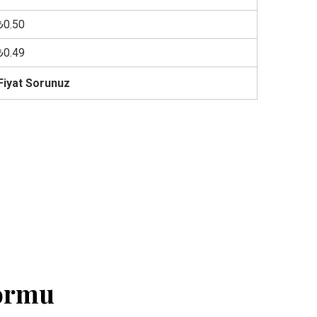
₺0.50
₺0.49
Fiyat Sorunuz
Formu