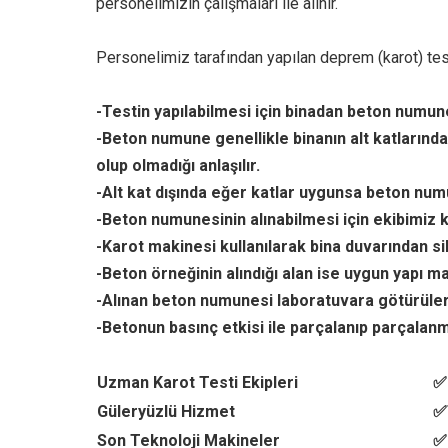
personelimizin çalışmaları ile alınır.
Personelimiz tarafından yapılan deprem (karot) testi
-Testin yapılabilmesi için binadan beton numune 
-Beton numune genellikle binanın alt katlarında
olup olmadığı anlaşılır.
-Alt kat dışında eğer katlar uygunsa beton numu
-Beton numunesinin alınabilmesi için ekibimiz k
-Karot makinesi kullanılarak bina duvarından si
-Beton örneğinin alındığı alan ise uygun yapı ma
-Alınan beton numunesi laboratuvara götürüler
-Betonun basınç etkisi ile parçalanıp parçalanma
Uzman Karot Testi Ekipleri
✅
Güleryüzlü Hizmet
✅
Son Teknoloji Makineler
✅ 