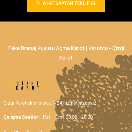
WHATSAPTAN TEKLIF AL
Feke Drenaj Kuyusu Açma Karot | Karotcu - Çizgi
Karot
Çizgi Karot ekibi olarak 7/24 hizmetinizdeyiz.
Çalışma Saatleri
: Pzt – Cmt: 08:00 - 20:00