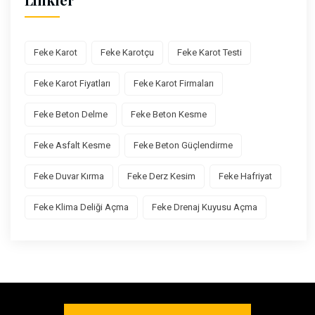
Feke Karot
Feke Karotçu
Feke Karot Testi
Feke Karot Fiyatları
Feke Karot Firmaları
Feke Beton Delme
Feke Beton Kesme
Feke Asfalt Kesme
Feke Beton Güçlendirme
Feke Duvar Kırma
Feke Derz Kesim
Feke Hafriyat
Feke Klima Deliği Açma
Feke Drenaj Kuyusu Açma