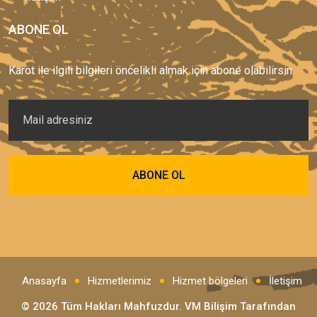
ABONE OL
Karot ile ilgili bilgileri öncelikli almak için abone olabilirsin.
Anasayfa
Hizmetlerimiz
Hizmet bölgeleri
İletişim
© 2026 Tüm Hakları Mahfuzdur.
VM Bilişim
Tarafından