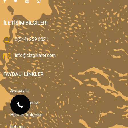
İLETIŞIM BILGILERI
0(544) 259 2821
info@cizgikarot.com
FAYDALI LINKLER
Anasayfa
Hizmetlerimiz
Hizmet bölgeleri
İletişim