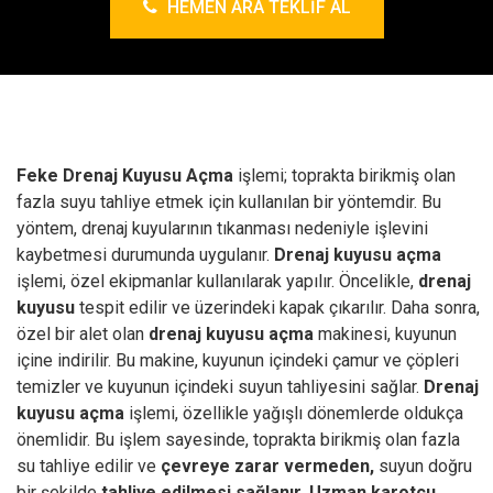
HEMEN ARA TEKLIF AL
Feke Drenaj Kuyusu Açma
işlemi; toprakta birikmiş olan
fazla suyu tahliye etmek için kullanılan bir yöntemdir. Bu
yöntem, drenaj kuyularının tıkanması nedeniyle işlevini
kaybetmesi durumunda uygulanır.
Drenaj kuyusu açma
işlemi, özel ekipmanlar kullanılarak yapılır. Öncelikle,
drenaj
kuyusu
tespit edilir ve üzerindeki kapak çıkarılır. Daha sonra,
özel bir alet olan
drenaj kuyusu açma
makinesi, kuyunun
içine indirilir. Bu makine, kuyunun içindeki çamur ve çöpleri
temizler ve kuyunun içindeki suyun tahliyesini sağlar.
Drenaj
kuyusu açma
işlemi, özellikle yağışlı dönemlerde oldukça
önemlidir. Bu işlem sayesinde, toprakta birikmiş olan fazla
su tahliye edilir ve
çevreye zarar vermeden,
suyun doğru
bir şekilde
tahliye edilmesi sağlanır.
Uzman karotçu