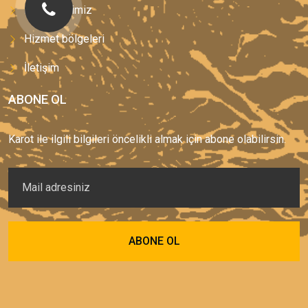
Hizmetlerimiz
Hizmet bölgeleri
İletişim
ABONE OL
Karot ile ilgili bilgileri öncelikli almak için abone olabilirsin.