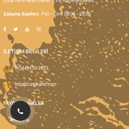
Çizgi Karot ekibi olarak 7/24 hizmetinizdeyiz.
Çalışma Saatleri
: Pzt – Cmt: 08:00 - 20:00
İLETIŞIM BILGILERI
0(544) 259 2821
info@cizgikarot.com
FAYDALI LINKLER
Anasayfa