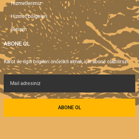
Hizmetlerimiz
Hizmet bölgeleri
İletişim
ABONE OL
Karot ile ilgili bilgileri öncelikli almak için abone olabilirsin.