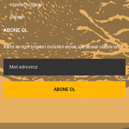
Hizmet bölgeleri
İletişim
ABONE OL
Karot ile ilgili bilgileri öncelikli almak için abone olabilirsin.