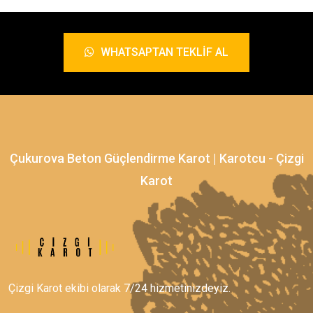
WHATSAPTAN TEKLIF AL
Çukurova Beton Güçlendirme Karot | Karotcu - Çizgi
Karot
Çizgi Karot ekibi olarak 7/24 hizmetinizdeyiz.