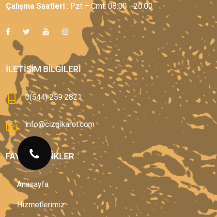
Çalışma Saatleri
: Pzt – Cmt: 08:00 - 20:00
İLETIŞIM BILGILERI
0(544) 259 2821
info@cizgikarot.com
FAYDALI LINKLER
Anasayfa
Hizmetlerimiz