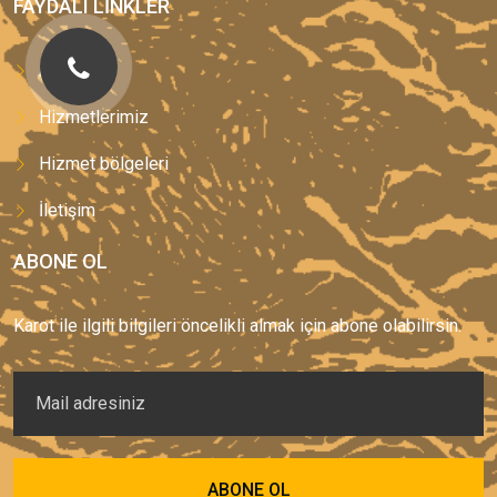
FAYDALI LINKLER
Anasayfa
Hizmetlerimiz
Hizmet bölgeleri
İletişim
ABONE OL
Karot ile ilgili bilgileri öncelikli almak için abone olabilirsin.