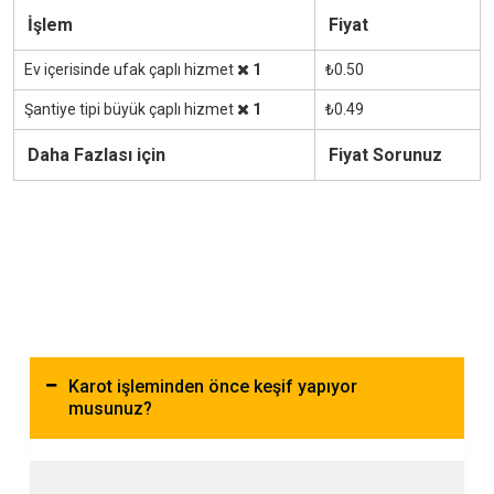
İşlem
Fiyat
Ev içerisinde ufak çaplı hizmet
1
₺0.50
Şantiye tipi büyük çaplı hizmet
1
₺0.49
Daha Fazlası için
Fiyat Sorunuz
Karot işleminden önce keşif yapıyor
musunuz?