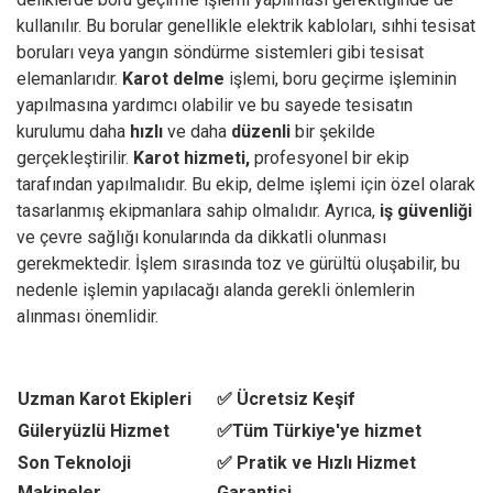
kullanılır. Bu borular genellikle elektrik kabloları, sıhhi tesisat
boruları veya yangın söndürme sistemleri gibi tesisat
elemanlarıdır.
Karot delme
işlemi, boru geçirme işleminin
yapılmasına yardımcı olabilir ve bu sayede tesisatın
kurulumu daha
hızlı
ve daha
düzenli
bir şekilde
gerçekleştirilir.
Karot hizmeti,
profesyonel bir ekip
tarafından yapılmalıdır. Bu ekip, delme işlemi için özel olarak
tasarlanmış ekipmanlara sahip olmalıdır. Ayrıca,
iş güvenliği
ve çevre sağlığı konularında da dikkatli olunması
gerekmektedir. İşlem sırasında toz ve gürültü oluşabilir, bu
nedenle işlemin yapılacağı alanda gerekli önlemlerin
alınması önemlidir.
Uzman Karot Ekipleri
✅ Ücretsiz Keşif
Güleryüzlü Hizmet
✅Tüm Türkiye'ye hizmet
Son Teknoloji
✅ Pratik ve Hızlı Hizmet
Makineler
Garantisi