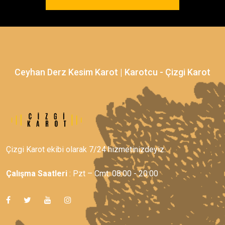
Ceyhan Derz Kesim Karot | Karotcu - Çizgi Karot
Çizgi Karot ekibi olarak 7/24 hizmetinizdeyiz.
Çalışma Saatleri
: Pzt – Cmt: 08:00 - 20:00