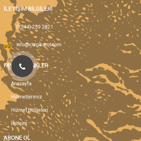
İLETIŞIM BILGILERI
0(544) 259 2821
info@cizgikarot.com
FAYDALI LINKLER
Anasayfa
Hizmetlerimiz
Hizmet bölgeleri
İletişim
ABONE OL