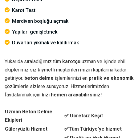
Karot Testi
Merdiven boşluğu açmak
Yapıları genişletmek
Duvarları yıkmak ve kaldırmak
Yukarıda sıraladığımız tüm
karotçu
uzman ve işinde ehil
ekiplerimiz siz kıymetli müşterileri mizin kapılarına kadar
getiriyor.
beton delme
işlemlerinizi en
pratik ve ekonomik
çözümlerle sizlere sunuyoruz. Hizmetlerimizden
faydalanmak için
bizi hemen arayabilirsiniz!
Uzman Beton Delme
✅ Ücretsiz Keşif
Ekipleri
Güleryüzlü Hizmet
✅Tüm Türkiye'ye hizmet
✅ Pratik ve Hızlı Hizmet