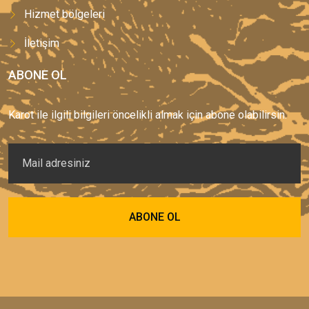
Hizmet bölgeleri
İletişim
ABONE OL
Karot ile ilgili bilgileri öncelikli almak için abone olabilirsin.