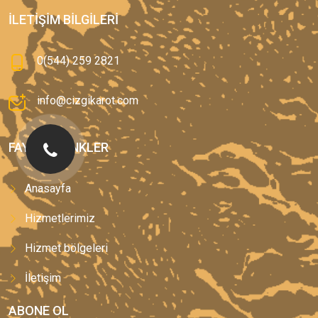
İLETIŞIM BILGILERI
0(544) 259 2821
info@cizgikarot.com
FAYDALI LINKLER
Anasayfa
Hizmetlerimiz
Hizmet bölgeleri
İletişim
ABONE OL