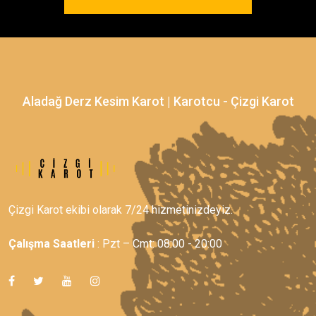
Aladağ Derz Kesim Karot | Karotcu - Çizgi Karot
Çizgi Karot ekibi olarak 7/24 hizmetinizdeyiz.
Çalışma Saatleri
: Pzt – Cmt: 08:00 - 20:00